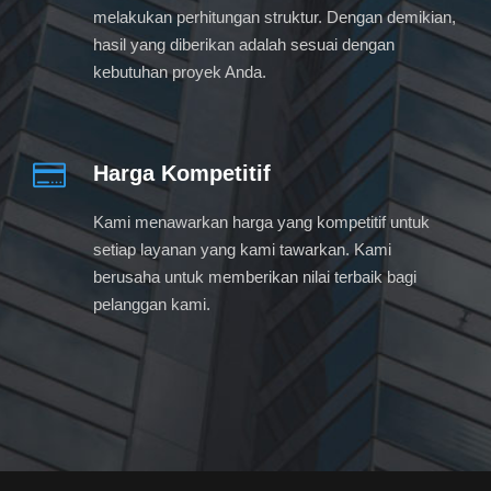
melakukan perhitungan struktur. Dengan demikian,
hasil yang diberikan adalah sesuai dengan
kebutuhan proyek Anda.
Harga Kompetitif
Kami menawarkan harga yang kompetitif untuk
setiap layanan yang kami tawarkan. Kami
berusaha untuk memberikan nilai terbaik bagi
pelanggan kami.