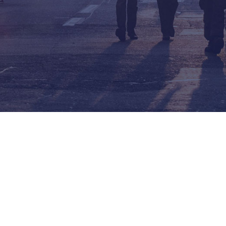
Sekilas tentang
Mega Struktur