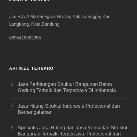
Jln. R.A.A Martanegara No. 56, Kel. Turangga, Kec.
Lengkong, Kota Bandung
0895418093355
ARTIKEL TERBARU
Jasa Perhitungan Struktur Bangunan Beton
Gedung Terbaik dan Terpercaya Di Indonesia
Jasa Hitung Struktur Indonesia Profesional dan
Berpengalaman
Spesialis Jasa Hitung dan Jasa Konsultan Struktur
Bangunan Terbaik, Terpercaya, Profesional dan