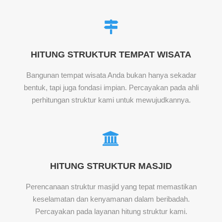
HITUNG STRUKTUR TEMPAT WISATA
Bangunan tempat wisata Anda bukan hanya sekadar
bentuk, tapi juga fondasi impian. Percayakan pada ahli
perhitungan struktur kami untuk mewujudkannya.
HITUNG STRUKTUR MASJID
Perencanaan struktur masjid yang tepat memastikan
keselamatan dan kenyamanan dalam beribadah.
Percayakan pada layanan hitung struktur kami.