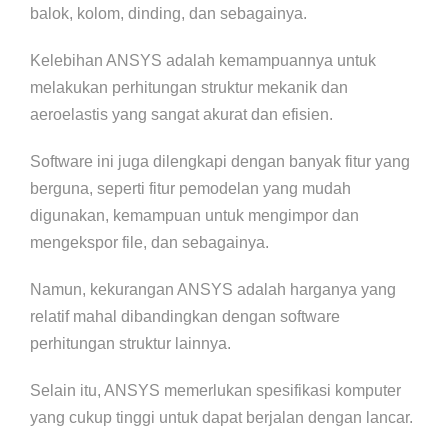
balok, kolom, dinding, dan sebagainya.
Kelebihan ANSYS adalah kemampuannya untuk
melakukan perhitungan struktur mekanik dan
aeroelastis yang sangat akurat dan efisien.
Software ini juga dilengkapi dengan banyak fitur yang
berguna, seperti fitur pemodelan yang mudah
digunakan, kemampuan untuk mengimpor dan
mengekspor file, dan sebagainya.
Namun, kekurangan ANSYS adalah harganya yang
relatif mahal dibandingkan dengan software
perhitungan struktur lainnya.
Selain itu, ANSYS memerlukan spesifikasi komputer
yang cukup tinggi untuk dapat berjalan dengan lancar.