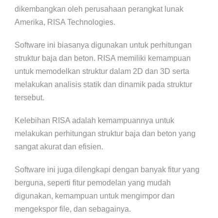
dikembangkan oleh perusahaan perangkat lunak
Amerika, RISA Technologies.
Software ini biasanya digunakan untuk perhitungan
struktur baja dan beton. RISA memiliki kemampuan
untuk memodelkan struktur dalam 2D dan 3D serta
melakukan analisis statik dan dinamik pada struktur
tersebut.
Kelebihan RISA adalah kemampuannya untuk
melakukan perhitungan struktur baja dan beton yang
sangat akurat dan efisien.
Software ini juga dilengkapi dengan banyak fitur yang
berguna, seperti fitur pemodelan yang mudah
digunakan, kemampuan untuk mengimpor dan
mengekspor file, dan sebagainya.