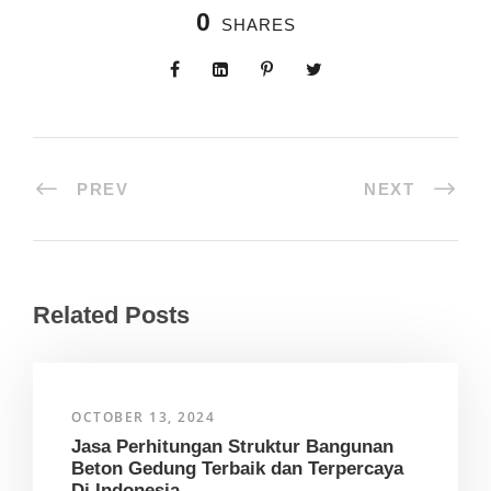
0
SHARES
PREV
NEXT
Related Posts
OCTOBER 13, 2024
Jasa Perhitungan Struktur Bangunan
Beton Gedung Terbaik dan Terpercaya
Di Indonesia