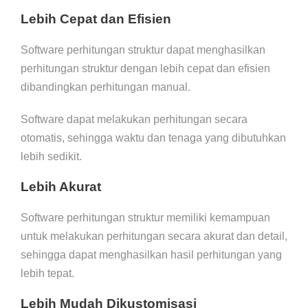
Lebih Cepat dan Efisien
Software perhitungan struktur dapat menghasilkan
perhitungan struktur dengan lebih cepat dan efisien
dibandingkan perhitungan manual.
Software dapat melakukan perhitungan secara
otomatis, sehingga waktu dan tenaga yang dibutuhkan
lebih sedikit.
Lebih Akurat
Software perhitungan struktur memiliki kemampuan
untuk melakukan perhitungan secara akurat dan detail,
sehingga dapat menghasilkan hasil perhitungan yang
lebih tepat.
Lebih Mudah Dikustomisasi