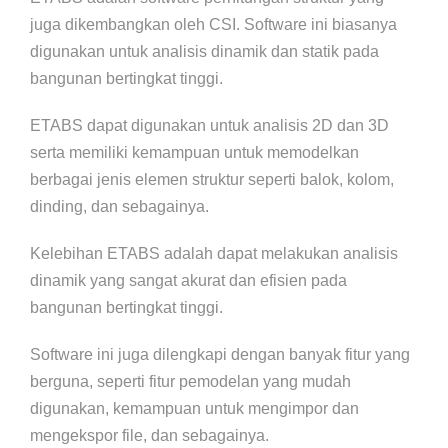
juga dikembangkan oleh CSI. Software ini biasanya
digunakan untuk analisis dinamik dan statik pada
bangunan bertingkat tinggi.
ETABS dapat digunakan untuk analisis 2D dan 3D
serta memiliki kemampuan untuk memodelkan
berbagai jenis elemen struktur seperti balok, kolom,
dinding, dan sebagainya.
Kelebihan ETABS adalah dapat melakukan analisis
dinamik yang sangat akurat dan efisien pada
bangunan bertingkat tinggi.
Software ini juga dilengkapi dengan banyak fitur yang
berguna, seperti fitur pemodelan yang mudah
digunakan, kemampuan untuk mengimpor dan
mengekspor file, dan sebagainya.