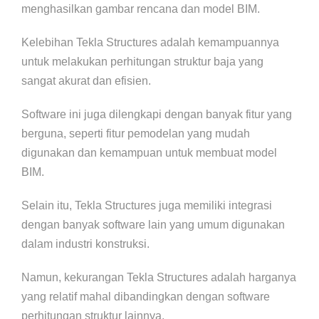
menghasilkan gambar rencana dan model BIM.
Kelebihan Tekla Structures adalah kemampuannya
untuk melakukan perhitungan struktur baja yang
sangat akurat dan efisien.
Software ini juga dilengkapi dengan banyak fitur yang
berguna, seperti fitur pemodelan yang mudah
digunakan dan kemampuan untuk membuat model
BIM.
Selain itu, Tekla Structures juga memiliki integrasi
dengan banyak software lain yang umum digunakan
dalam industri konstruksi.
Namun, kekurangan Tekla Structures adalah harganya
yang relatif mahal dibandingkan dengan software
perhitungan struktur lainnya.