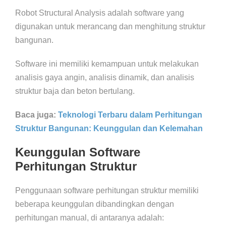
Robot Structural Analysis adalah software yang
digunakan untuk merancang dan menghitung struktur
bangunan.
Software ini memiliki kemampuan untuk melakukan
analisis gaya angin, analisis dinamik, dan analisis
struktur baja dan beton bertulang.
Baca juga:
Teknologi Terbaru dalam Perhitungan
Struktur Bangunan: Keunggulan dan Kelemahan
Keunggulan Software
Perhitungan Struktur
Penggunaan software perhitungan struktur memiliki
beberapa keunggulan dibandingkan dengan
perhitungan manual, di antaranya adalah: