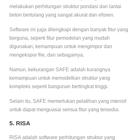
melakukan perhitungan struktur pondasi dan lantai
beton bertulang yang sangat akurat dan efisien.
Software ini juga dilengkapi dengan banyak fitur yang
berguna, seperti fitur pemodelan yang mudah
digunakan, kemampuan untuk mengimpor dan
mengekspor file, dan sebagainya.
Namun, kekurangan SAFE adalah kurangnya
kemampuan untuk memodelkan struktur yang
kompleks seperti bangunan bertingkat tinggi.
Selain itu, SAFE memerlukan pelatihan yang intensif
untuk dapat menguasai semua fitur yang tersedia.
5. RISA
RISA adalah software perhitungan struktur yang