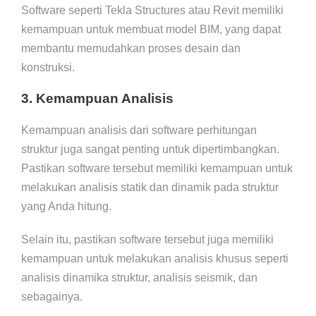
Software seperti Tekla Structures atau Revit memiliki
kemampuan untuk membuat model BIM, yang dapat
membantu memudahkan proses desain dan
konstruksi.
3. Kemampuan Analisis
Kemampuan analisis dari software perhitungan
struktur juga sangat penting untuk dipertimbangkan.
Pastikan software tersebut memiliki kemampuan untuk
melakukan analisis statik dan dinamik pada struktur
yang Anda hitung.
Selain itu, pastikan software tersebut juga memiliki
kemampuan untuk melakukan analisis khusus seperti
analisis dinamika struktur, analisis seismik, dan
sebagainya.