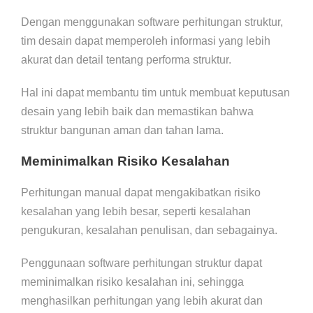
Dengan menggunakan software perhitungan struktur,
tim desain dapat memperoleh informasi yang lebih
akurat dan detail tentang performa struktur.
Hal ini dapat membantu tim untuk membuat keputusan
desain yang lebih baik dan memastikan bahwa
struktur bangunan aman dan tahan lama.
Meminimalkan Risiko Kesalahan
Perhitungan manual dapat mengakibatkan risiko
kesalahan yang lebih besar, seperti kesalahan
pengukuran, kesalahan penulisan, dan sebagainya.
Penggunaan software perhitungan struktur dapat
meminimalkan risiko kesalahan ini, sehingga
menghasilkan perhitungan yang lebih akurat dan