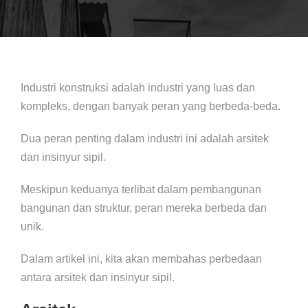
Industri konstruksi adalah industri yang luas dan
kompleks, dengan banyak peran yang berbeda-beda.
Dua peran penting dalam industri ini adalah arsitek
dan insinyur sipil.
Meskipun keduanya terlibat dalam pembangunan
bangunan dan struktur, peran mereka berbeda dan
unik.
Dalam artikel ini, kita akan membahas perbedaan
antara arsitek dan insinyur sipil.