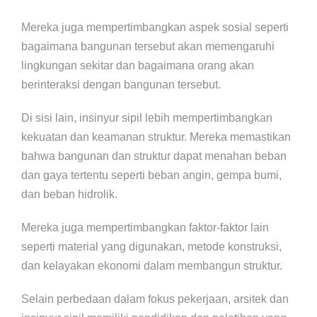
Mereka juga mempertimbangkan aspek sosial seperti
bagaimana bangunan tersebut akan memengaruhi
lingkungan sekitar dan bagaimana orang akan
berinteraksi dengan bangunan tersebut.
Di sisi lain, insinyur sipil lebih mempertimbangkan
kekuatan dan keamanan struktur. Mereka memastikan
bahwa bangunan dan struktur dapat menahan beban
dan gaya tertentu seperti beban angin, gempa bumi,
dan beban hidrolik.
Mereka juga mempertimbangkan faktor-faktor lain
seperti material yang digunakan, metode konstruksi,
dan kelayakan ekonomi dalam membangun struktur.
Selain perbedaan dalam fokus pekerjaan, arsitek dan