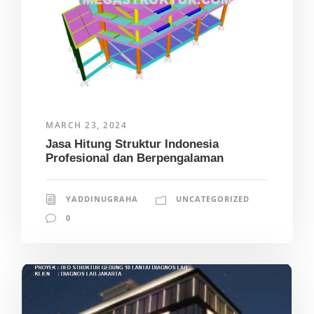
MARCH 23, 2024
Jasa Hitung Struktur Indonesia
Profesional dan Berpengalaman
YADDINUGRAHA
UNCATEGORIZED
0