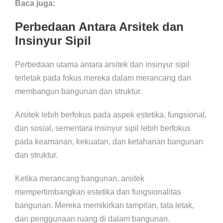
Baca juga:
Perbedaan Antara Arsitek dan
Insinyur Sipil
Perbedaan utama antara arsitek dan insinyur sipil
terletak pada fokus mereka dalam merancang dan
membangun bangunan dan struktur.
Arsitek lebih berfokus pada aspek estetika, fungsional,
dan sosial, sementara insinyur sipil lebih berfokus
pada keamanan, kekuatan, dan ketahanan bangunan
dan struktur.
Ketika merancang bangunan, arsitek
mempertimbangkan estetika dan fungsionalitas
bangunan. Mereka memikirkan tampilan, tata letak,
dan penggunaan ruang di dalam bangunan.