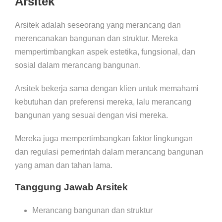
Arsitek
Arsitek adalah seseorang yang merancang dan
merencanakan bangunan dan struktur. Mereka
mempertimbangkan aspek estetika, fungsional, dan
sosial dalam merancang bangunan.
Arsitek bekerja sama dengan klien untuk memahami
kebutuhan dan preferensi mereka, lalu merancang
bangunan yang sesuai dengan visi mereka.
Mereka juga mempertimbangkan faktor lingkungan
dan regulasi pemerintah dalam merancang bangunan
yang aman dan tahan lama.
Tanggung Jawab Arsitek
Merancang bangunan dan struktur