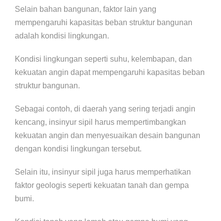
Selain bahan bangunan, faktor lain yang
mempengaruhi kapasitas beban struktur bangunan
adalah kondisi lingkungan.
Kondisi lingkungan seperti suhu, kelembapan, dan
kekuatan angin dapat mempengaruhi kapasitas beban
struktur bangunan.
Sebagai contoh, di daerah yang sering terjadi angin
kencang, insinyur sipil harus mempertimbangkan
kekuatan angin dan menyesuaikan desain bangunan
dengan kondisi lingkungan tersebut.
Selain itu, insinyur sipil juga harus memperhatikan
faktor geologis seperti kekuatan tanah dan gempa
bumi.