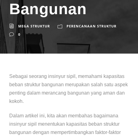
Bangunan
MEGA STRUKTUR
PERENCANAAN STRUKTUR
0
Sebagai seorang insinyur sipil, memahami kapasitas
beban struktur bangunan merupakan salah satu aspek
penting dalam merancang bangunan yang aman dan
kokoh.
Dalam artikel ini, kita akan membahas bagaimana
insinyur sipil menentukan kapasitas beban struktur
bangunan dengan mempertimbangkan faktor-faktor