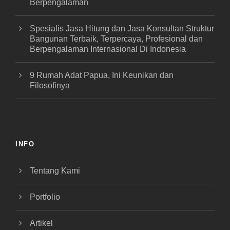
Berpengalaman
Spesialis Jasa Hitung dan Jasa Konsultan Struktur
Bangunan Terbaik, Terpercaya, Profesional dan
Berpengalaman Internasional Di Indonesia
9 Rumah Adat Papua, Ini Keunikan dan
Filosofinya
INFO
Tentang Kami
Portfolio
Artikel