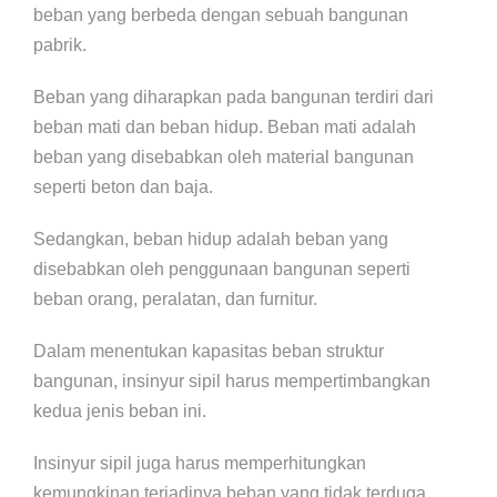
beban yang berbeda dengan sebuah bangunan
pabrik.
Beban yang diharapkan pada bangunan terdiri dari
beban mati dan beban hidup. Beban mati adalah
beban yang disebabkan oleh material bangunan
seperti beton dan baja.
Sedangkan, beban hidup adalah beban yang
disebabkan oleh penggunaan bangunan seperti
beban orang, peralatan, dan furnitur.
Dalam menentukan kapasitas beban struktur
bangunan, insinyur sipil harus mempertimbangkan
kedua jenis beban ini.
Insinyur sipil juga harus memperhitungkan
kemungkinan terjadinya beban yang tidak terduga