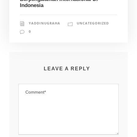
Indonesia
YADDINUGRAHA
UNCATEGORIZED
0
LEAVE A REPLY