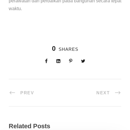
perawatan dan perbaikan pada bangunan secara tepat
waktu.
0
SHARES
PREV
NEXT
Related Posts