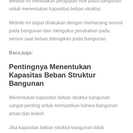
Metode ini melibatkan pengujian fisik pada bangunan
untuk menentukan kapasitas beban struktur.
Metode ini dapat dilakukan dengan memasang sensor
pada bangunan dan mengukur perubahan pada
sensor saat beban diterapkan pada bangunan.
Baca juga:
Pentingnya Menentukan
Kapasitas Beban Struktur
Bangunan
Menentukan kapasitas beban struktur bangunan
sangat penting untuk memastikan bahwa bangunan
aman dan kokoh.
Jika kapasitas beban struktur bangunan tidak