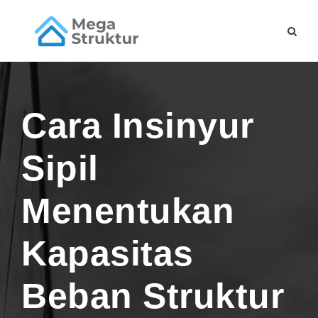
Cara Insinyur
Sipil
Menentukan
Kapasitas
Beban Struktur