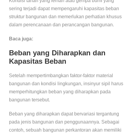
Kondisi tanah yang lemah atau gempa bumi yang
sering terjadi dapat mempengaruhi kapasitas beban
struktur bangunan dan memerlukan perhatian khusus
dalam perencanaan dan perancangan bangunan.
Baca juga:
Beban yang Diharapkan dan
Kapasitas Beban
Setelah mempertimbangkan faktor-faktor material
bangunan dan kondisi lingkungan, insinyur sipil harus
memperhitungkan beban yang diharapkan pada
bangunan tersebut.
Beban yang diharapkan dapat bervariasi tergantung
pada jenis bangunan dan penggunaannya. Sebagai
contoh, sebuah bangunan perkantoran akan memiliki