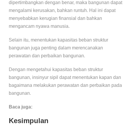
dipertimbangkan dengan benar, maka bangunan dapat
mengalami kerusakan, bahkan runtuh. Hal ini dapat
menyebabkan kerugian finansial dan bahkan
mengancam nyawa manusia.
Selain itu, menentukan kapasitas beban struktur
bangunan juga penting dalam merencanakan
perawatan dan perbaikan bangunan.
Dengan mengetahui kapasitas beban struktur
bangunan, insinyur sipil dapat menentukan kapan dan
bagaimana melakukan perawatan dan perbaikan pada
bangunan.
Baca juga:
Kesimpulan