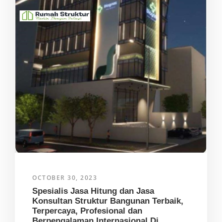
OCTOBER 30, 2023
Spesialis Jasa Hitung dan Jasa
Konsultan Struktur Bangunan Terbaik,
Terpercaya, Profesional dan
Berpengalaman Internasional Di