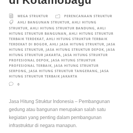
di Kotamobagu
MEGA STRUKTUR
PERENCANAAN STRUKTUR
AHLI BANGUNAN STRUKTUR
,
AHLI HITUNG
STRUKTUR
,
AHLI HITUNG STRUKTUR BANDUNG
,
AHLI
HITUNG STRUKTUR BANGUNAN
,
AHLI HITUNG STRUKTUR
TERBAIK TERDEKAT
,
AHLI HITUNG STRUKTUR TERBAIK
TERDEKAT DI BOGOR
,
AHLI JASA HITUNG STRUKTUR
,
JASA
HITUNG STRUKTUR
,
JASA HITUNG STRUKTUR DEPOK
,
JASA
HITUNG STRUKTUR JAKARTA
,
JASA HITUNG STRUKTUR
PROFESIONAL DEPOK
,
JASA HITUNG STRUKTUR
PROFESIONAL TERBAIK
,
JASA HITUNG STRUKTUR
SERPONG
,
JASA HITUNG STRUKTUR TANGERANG
,
JASA
HITUNG STRUKTUR TERBAIK JAKARTA
0
Jasa Hitung Struktur Indonesia – Pembangunan
gedung atau bangunan merupakan salah satu
kegiatan yang penting dalam pembangunan
infrastruktur di negara manapun.