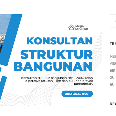
TE
Nul
vit
eli
dui
eu
RE